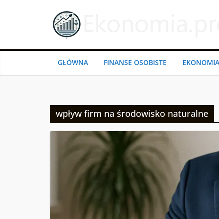
Przejdź
do
treści
GŁÓWNA
FINANSE OSOBISTE
EKONOMI
wpływ firm na środowisko naturalne