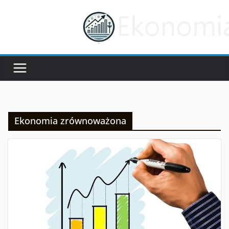
Przejdź
do
treści
Ekonomia zrównoważona