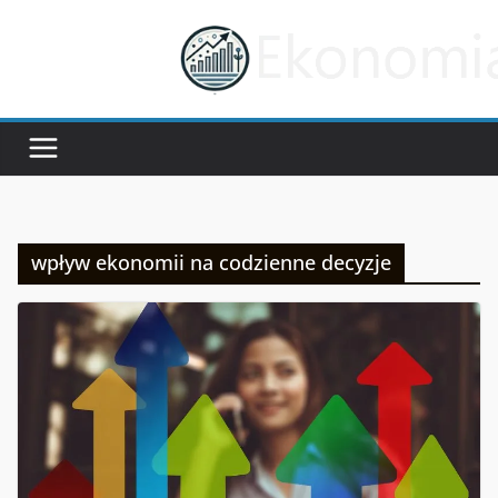
Przejdź
do
treści
wpływ ekonomii na codzienne decyzje