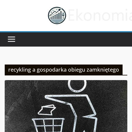
Przejdź
do
treści
recykling a gospodarka obiegu zamkniętego