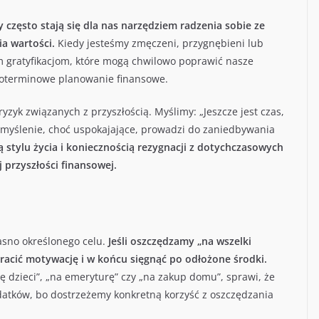
 często stają się dla nas narzędziem radzenia sobie ze
a wartości.
Kiedy jesteśmy zmęczeni, przygnębieni lub
m gratyfikacjom, które mogą chwilowo poprawić nasze
goterminowe planowanie finansowe.
zyk związanych z przyszłością. Myślimy: „Jeszcze jest czas,
e myślenie, choć uspokajające, prowadzi do zaniedbywania
 stylu życia i koniecznością rezygnacji z dotychczasowych
przyszłości finansowej.
asno określonego celu.
Jeśli oszczędzamy „na wszelki
racić motywację i w końcu sięgnąć po odłożone środki.
ę dzieci”, „na emeryturę” czy „na zakup domu”, sprawi, że
datków, bo dostrzeżemy konkretną korzyść z oszczędzania