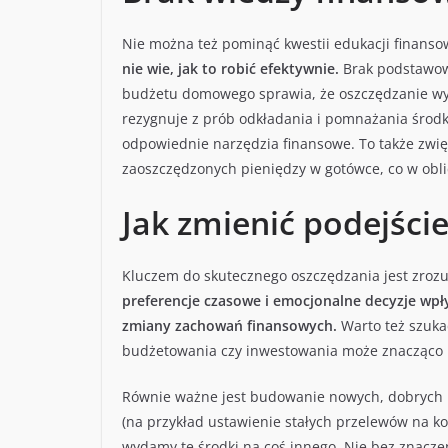
Nie można też pominąć kwestii edukacji finansowe
nie wie, jak to robić efektywnie.
Brak podstawow
budżetu domowego sprawia, że oszczędzanie wyd
rezygnuje z prób odkładania i pomnażania środk
odpowiednie narzędzia finansowe. To także zwi
zaoszczędzonych pieniędzy w gotówce, co w oblicz
Jak zmienić podejści
Kluczem do skutecznego oszczędzania jest zroz
preferencje czasowe i emocjonalne decyzje wpł
zmiany zachowań finansowych.
Warto też szukać
budżetowania czy inwestowania może znacząco u
Równie ważne jest budowanie nowych, dobrych
(na przykład ustawienie stałych przelewów na 
wydamy te środki na coś innego. Nie bez znacze