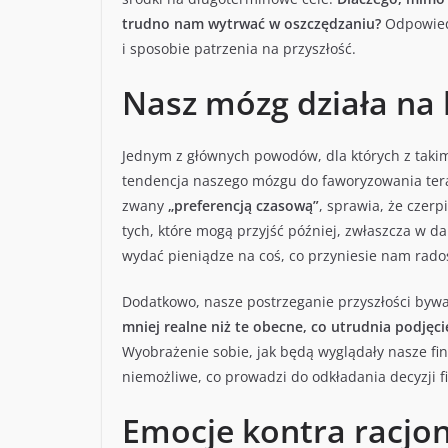
trudno nam wytrwać w oszczędzaniu?
Odpowiedź
i sposobie patrzenia na przyszłość.
Nasz mózg działa na 
Jednym z głównych powodów, dla których z taki
tendencja naszego mózgu do faworyzowania teraź
zwany
„preferencją czasową”
, sprawia, że czerp
tych, które mogą przyjść później, zwłaszcza w dal
wydać pieniądze na coś, co przyniesie nam radoś
Dodatkowo, nasze postrzeganie przyszłości byw
mniej realne niż te obecne, co utrudnia podjęci
Wyobrażenie sobie, jak będą wyglądały nasze fina
niemożliwe, co prowadzi do odkładania decyzji 
Emocje kontra racjo