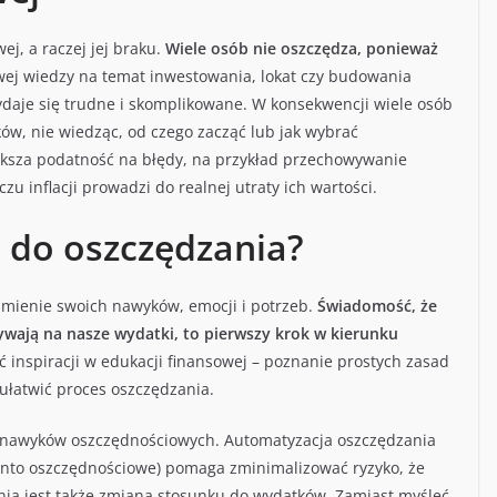
j, a raczej jej braku.
Wiele osób nie oszczędza, ponieważ
ej wiedzy na temat inwestowania, lokat czy budowania
aje się trudne i skomplikowane. W konsekwencji wiele osób
ów, nie wiedząc, od czego zacząć lub jak wybrać
ększa podatność na błędy, na przykład przechowywanie
u inflacji prowadzi do realnej utraty ich wartości.
e do oszczędzania?
umienie swoich nawyków, emocji i potrzeb.
Świadomość, że
ywają na nasze wydatki, to pierwszy krok w kierunku
 inspiracji w edukacji finansowej – poznanie prostych zasad
łatwić proces oszczędzania.
 nawyków oszczędnościowych. Automatyzacja oszczędzania
konto oszczędnościowe) pomaga zminimalizować ryzyko, że
nia jest także zmiana stosunku do wydatków. Zamiast myśleć