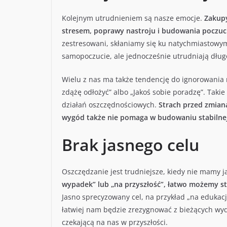
Kolejnym utrudnieniem są nasze emocje.
Zakupy
stresem, poprawy nastroju i budowania poczuci
zestresowani, skłaniamy się ku natychmiastowy
samopoczucie, ale jednocześnie utrudniają dłu
Wielu z nas ma także tendencję do ignorowania ry
zdążę odłożyć” albo „Jakoś sobie poradzę”. Taki
działań oszczędnościowych.
Strach przed zmianą
wygód także nie pomaga w budowaniu stabilnej 
Brak jasnego celu
Oszczędzanie jest trudniejsze, kiedy nie mamy j
wypadek” lub „na przyszłość”, łatwo możemy st
Jasno sprecyzowany cel, na przykład „na edukacj
łatwiej nam będzie zrezygnować z bieżących wy
czekającą na nas w przyszłości.