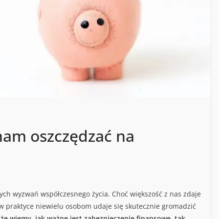
nam oszczędzać na
zych wyzwań współczesnego życia. Choć większość z nas zdaje
 w praktyce niewielu osobom udaje się skutecznie gromadzić
że wiemy, jak ważne jest zabezpieczenie finansowe, tak